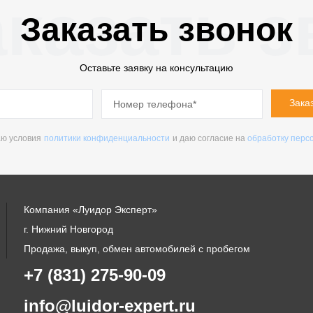
казать з
Заказать звонок
Оставьте заявку на консультацию
Зака
ю условия
политики конфиденциальности
и даю согласие на
обработку перс
Компания «Луидор Эксперт»
г. Нижний Новгород
Продажа, выкуп, обмен автомобилей с пробегом
+7 (831) 275-90-09
info@luidor-expert.ru