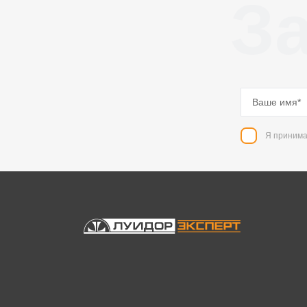
За
Я принима