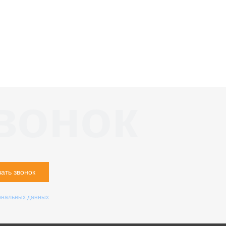
вонок
зать звонок
ональных данных