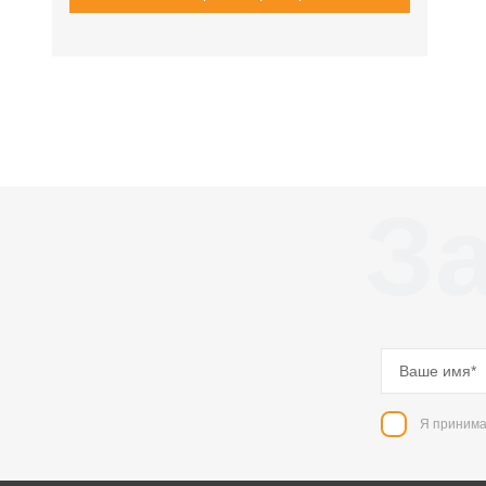
За
Я принима