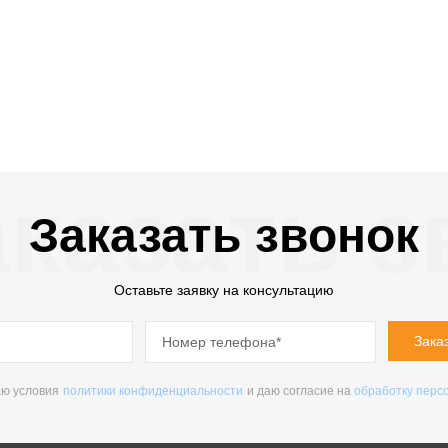
казать з
Заказать звонок
Оставьте заявку на консультацию
Зака
ю условия
политики конфиденциальности
и даю согласие на
обработку перс