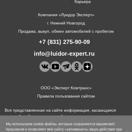
Карьера
Компания «Луидор Эксперт»
г. Нижний Новгород
Продажа, выкуп, обмен автомобилей с пробегом
+7 (831) 275-90-09
info@luidor-expert.ru
ООО «Эксперт Комтранс»
Правила пользования сайтом
Вся представленная на сайте информация, касающаяся
автомобилей и сервисного обслуживания, носит
информационный характер и не является публичной
Мы используем cookie-файлы, которые сохраняются вашим веб-
офертой, определяемой положениями ст. 437 (2) ГК РФ. Для
браузером и позволяют веб-сайту «запоминать» ваши действия при